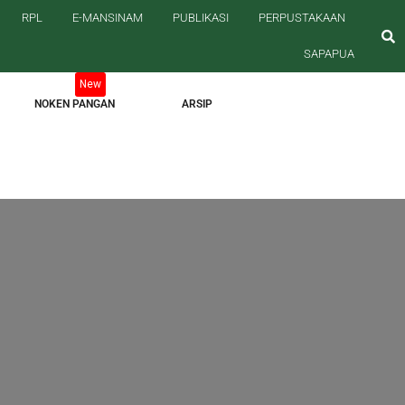
RPL
E-MANSINAM
PUBLIKASI
PERPUSTAKAAN
/2027
PENGUMUMAN PELAKSANAAN TES KESEHATAN CAMABA
SAPAPUA
SELEKSI KESEHATAN PMB POLBANGTAN MANOKWARI SELURUH JALU
NOKEN PANGAN
ARSIP