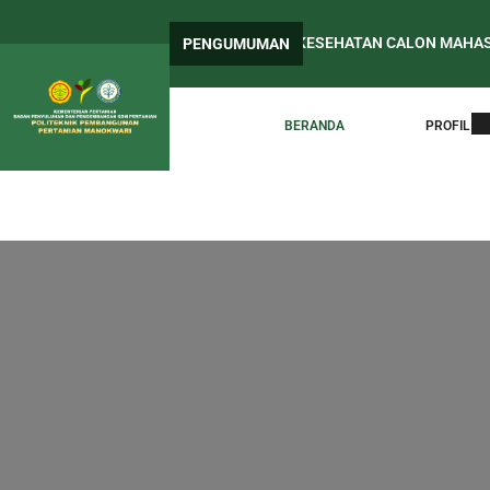
NGUMUMAN LULUS SELEKSI TES KESEHATAN CALON MAHASISWA BA
PENGUMUMAN
at Edaran Periode Awal Pelaporan PDDikti
PENELUSURAN ALU
BERANDA
PROFIL