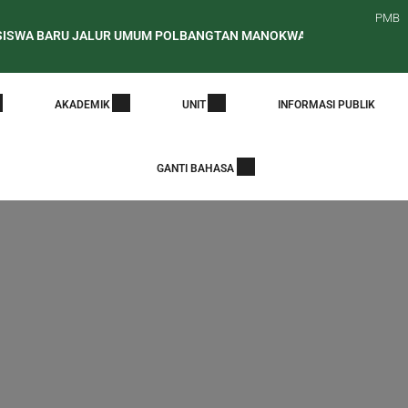
PMB
RU JALUR UMUM POLBANGTAN MANOKWARI TAHUN AKADEMIK 2026
MNI STPP / POLBANGTAN MANOKWARI
PENGUMUMAN HASIL 
AKADEMIK
UNIT
INFORMASI PUBLIK
GANTI BAHASA