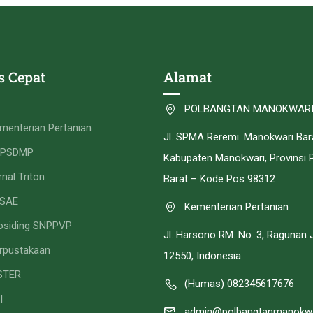
s Cepat
Alamat
POLBANGTAN MANOKWAR
menterian Pertanian
Jl. SPMA Reremi. Manokwari Bar
PPSDMP
Kabupaten Manokwari, Provinsi 
rnal Triton
Barat – Kode Pos 98312
SAE
Kementerian Pertanian
osiding SNPPVP
Jl. Harsono RM. No. 3, Ragunan 
rpustakaan
12550, Indonesia
STER
(Humas) 082345617676
I
admin@polbangtanmanokwar