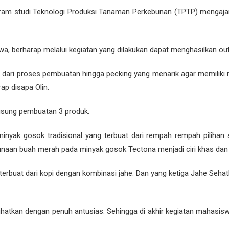
ram studi Teknologi Produksi Tanaman Perkebunan (TPTP) mengajar
, berharap melalui kegiatan yang dilakukan dapat menghasilkan out
ari proses pembuatan hingga pecking yang menarik agar memiliki nila
p disapa Olin.
gsung pembuatan 3 produk.
ak gosok tradisional yang terbuat dari rempah rempah pilihan se
naan buah merah pada minyak gosok Tectona menjadi ciri khas dan me
erbuat dari kopi dengan kombinasi jahe. Dan yang ketiga Jahe Sehatk
lihatkan dengan penuh antusias. Sehingga di akhir kegiatan mahasi