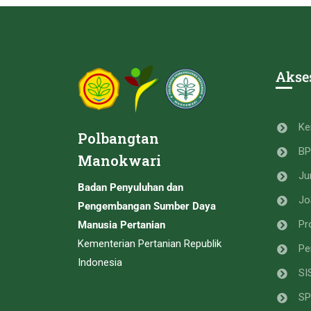
Akse
Ke
Polbangtan
B
Manokwari
Ju
Badan Penyuluhan dan
Jo
Pengembangan Sumber Daya
Pr
Manusia Pertanian
Kementerian Pertanian Republik
Pe
Indonesia
SI
SP