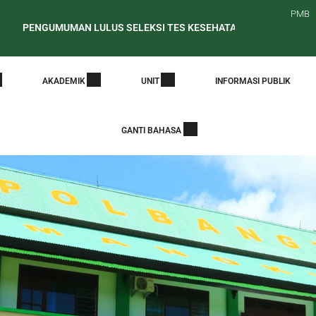
PMB
UMAN LULUS SELEKSI TES KESEHATAN CALON MAHASISWA BARU 
daran Periode Awal Pelaporan PDDikti
PENELUSURAN ALUMNI 
AKADEMIK
UNIT
INFORMASI PUBLIK
GANTI BAHASA