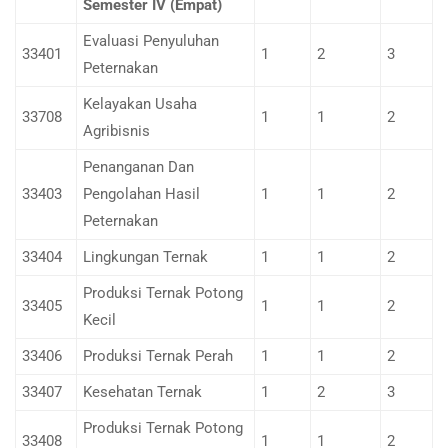
Semester IV (Empat)
Evaluasi Penyuluhan
33401
1
2
3
Peternakan
Kelayakan Usaha
33708
1
1
2
Agribisnis
Penanganan Dan
33403
Pengolahan Hasil
1
1
2
Peternakan
33404
Lingkungan Ternak
1
1
2
Produksi Ternak Potong
33405
1
1
2
Kecil
33406
Produksi Ternak Perah
1
1
2
33407
Kesehatan Ternak
1
2
3
Produksi Ternak Potong
33408
1
1
2