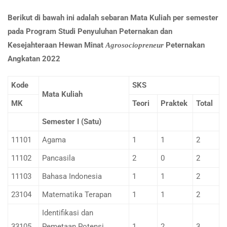
Berikut di bawah ini adalah sebaran Mata Kuliah per semester
pada Program Studi Penyuluhan Peternakan dan
Kesejahteraan Hewan Minat
Peternakan
Agrosociopreneur
Angkatan 2022
Kode
SKS
Mata Kuliah
MK
Teori
Praktek
Total
Semester I (Satu)
11101
Agama
1
1
2
11102
Pancasila
2
0
2
11103
Bahasa Indonesia
1
1
2
23104
Matematika Terapan
1
1
2
Identifikasi dan
33105
Pemetaan Potensi
1
2
3