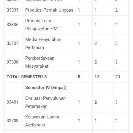
33305
Produksi Ternak Unggas
1
1
2
Produksi dan
33306
1
1
2
Pengawetan HMT
Media Penyuluhan
33307
1
2
3
Pertanian
Pemberdayaan
33308
1
2
3
Masyarakat
TOTAL SEMESTER 3
8
13
21
Semester IV (Empat)
Evaluasi Penyuluhan
33401
1
2
3
Peternakan
Kelayakan Usaha
33708
1
1
2
Agribisnis