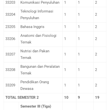
33203
Komunikasi Penyuluhan
1
1
2
Teknologi Informasi
33204
1
1
2
Penyuluhan
23205
Bahasa Inggris
1
1
2
Anatomi dan Fisiologi
33206
1
1
2
Ternak
Nutrisi dan Pakan
33207
1
1
2
Ternak
Bangunan dan Peralatan
33208
1
1
2
Ternak
Pendidikan Orang
33209
1
1
2
Dewasa
TOTAL SEMESTER 2
10
9
19
Semester III (Tiga)