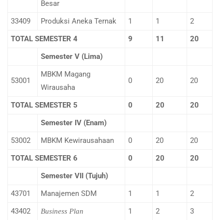
Besar
33409
Produksi Aneka Ternak
1
1
2
TOTAL SEMESTER 4
9
11
20
Semester V (Lima)
MBKM Magang
53001
0
20
20
Wirausaha
TOTAL SEMESTER 5
0
20
20
Semester IV (Enam)
53002
MBKM Kewirausahaan
0
20
20
TOTAL SEMESTER 6
0
20
20
Semester VII (Tujuh)
43701
Manajemen SDM
1
1
2
43402
1
2
3
Business Plan