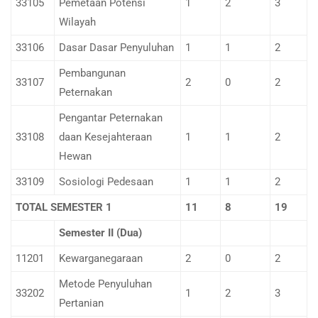
33105
Pemetaan Potensi
1
2
3
Wilayah
33106
Dasar Dasar Penyuluhan
1
1
2
Pembangunan
33107
2
0
2
Peternakan
Pengantar Peternakan
33108
daan Kesejahteraan
1
1
2
Hewan
33109
Sosiologi Pedesaan
1
1
2
TOTAL SEMESTER 1
11
8
19
Semester II (Dua)
11201
Kewarganegaraan
2
0
2
Metode Penyuluhan
33202
1
2
3
Pertanian