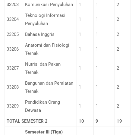
33203
Komunikasi Penyuluhan
1
1
2
Teknologi Informasi
33204
1
1
2
Penyuluhan
23205
Bahasa Inggris
1
1
2
Anatomi dan Fisiologi
33206
1
1
2
Ternak
Nutrisi dan Pakan
33207
1
1
2
Ternak
Bangunan dan Peralatan
33208
1
1
2
Ternak
Pendidikan Orang
33209
1
1
2
Dewasa
TOTAL SEMESTER 2
10
9
19
Semester III (Tiga)