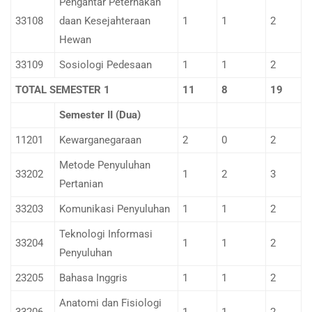
Pengantar Peternakan
33108
daan Kesejahteraan
1
1
2
Hewan
33109
Sosiologi Pedesaan
1
1
2
TOTAL SEMESTER 1
11
8
19
Semester II (Dua)
11201
Kewarganegaraan
2
0
2
Metode Penyuluhan
33202
1
2
3
Pertanian
33203
Komunikasi Penyuluhan
1
1
2
Teknologi Informasi
33204
1
1
2
Penyuluhan
23205
Bahasa Inggris
1
1
2
Anatomi dan Fisiologi