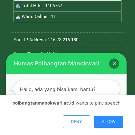
Total Hits : 1106757
Who's Online : 11
Your IP Address: 216.73.216.180
Server Time: 26-08-06
Humas Polbangtan Manokwari
Hallo, ada yang bisa kami bantu?
polbangtanmanokwari.ac.id
wants to play speech
© Copyright 2026, All Rights Reserved |
Polbangtan
Open chat
Manokwari
DENY
ALLOW
Facebook
Twitter
Youtube