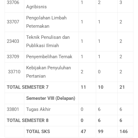
33706
1
2
3
Agribisnis
Pengolahan Limbah
33707
1
1
2
Peternakan
Teknik Penulisan dan
23403
1
1
2
Publikasi Ilmiah
33709
Penyembelihan Ternak
1
1
2
Kebijakan Penyuluhan
33710
2
0
2
Pertanian
TOTAL SEMESTER 7
11
10
21
Semester VIII (Delapan)
33801
Tugas Akhir
0
6
6
TOTAL SEMESTER 8
0
6
6
TOTAL SKS
47
99
146