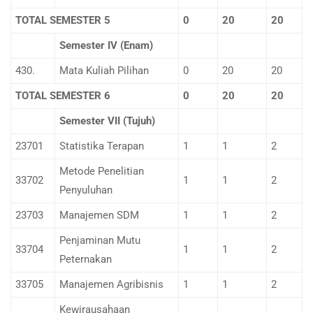
TOTAL SEMESTER 5
0
20
20
Semester IV (Enam)
430.
Mata Kuliah Pilihan
0
20
20
TOTAL SEMESTER 6
0
20
20
Semester VII (Tujuh)
23701
Statistika Terapan
1
1
2
Metode Penelitian
33702
1
1
2
Penyuluhan
23703
Manajemen SDM
1
1
2
Penjaminan Mutu
33704
1
1
2
Peternakan
33705
Manajemen Agribisnis
1
1
2
Kewirausahaan