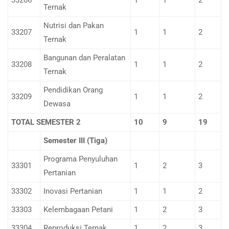
33206
1
1
2
Ternak
Nutrisi dan Pakan
33207
1
1
2
Ternak
Bangunan dan Peralatan
33208
1
1
2
Ternak
Pendidikan Orang
33209
1
1
2
Dewasa
TOTAL SEMESTER 2
10
9
19
Semester III (Tiga)
Programa Penyuluhan
33301
1
2
3
Pertanian
33302
Inovasi Pertanian
1
1
2
33303
Kelembagaan Petani
1
2
3
33304
Reproduksi Ternak
1
2
3