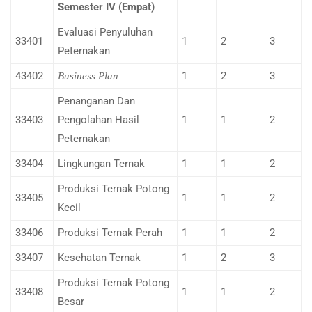
Semester IV (Empat)
Evaluasi Penyuluhan
33401
1
2
3
Peternakan
43402
1
2
3
Business Plan
Penanganan Dan
33403
Pengolahan Hasil
1
1
2
Peternakan
33404
Lingkungan Ternak
1
1
2
Produksi Ternak Potong
33405
1
1
2
Kecil
33406
Produksi Ternak Perah
1
1
2
33407
Kesehatan Ternak
1
2
3
Produksi Ternak Potong
33408
1
1
2
Besar