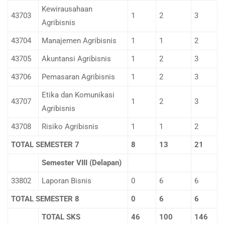
Kewirausahaan
43703
1
2
3
Agribisnis
43704
Manajemen Agribisnis
1
1
2
43705
Akuntansi Agribisnis
1
2
3
43706
Pemasaran Agribisnis
1
2
3
Etika dan Komunikasi
43707
1
2
3
Agribisnis
43708
Risiko Agribisnis
1
1
2
TOTAL SEMESTER 7
8
1
3
21
Semester VIII (Delapan)
33802
Laporan Bisnis
0
6
6
TOTAL SEMESTER 8
0
6
6
TOTAL SKS
4
6
100
146