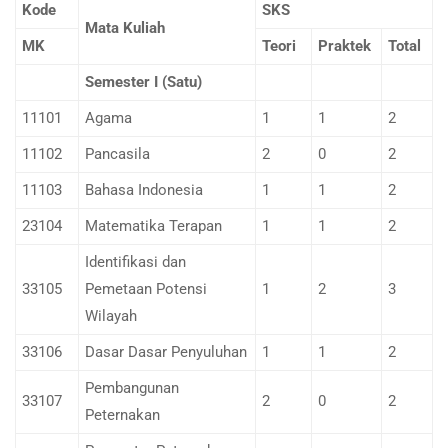
Kode
SKS
Mata Kuliah
MK
Teori
Praktek
Total
Semester I (Satu)
11101
Agama
1
1
2
11102
Pancasila
2
0
2
11103
Bahasa Indonesia
1
1
2
23104
Matematika Terapan
1
1
2
Identifikasi dan
33105
Pemetaan Potensi
1
2
3
Wilayah
33106
Dasar Dasar Penyuluhan
1
1
2
Pembangunan
33107
2
0
2
Peternakan