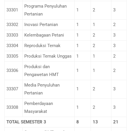
Programa Penyuluhan
33301
1
2
3
Pertanian
33302
Inovasi Pertanian
1
1
2
33303
Kelembagaan Petani
1
2
3
33304
Reproduksi Ternak
1
2
3
33305
Produksi Ternak Unggas
1
1
2
Produksi dan
33306
1
1
2
Pengawetan HMT
Media Penyuluhan
33307
1
2
3
Pertanian
Pemberdayaan
33308
1
2
3
Masyarakat
TOTAL SEMESTER 3
8
13
21