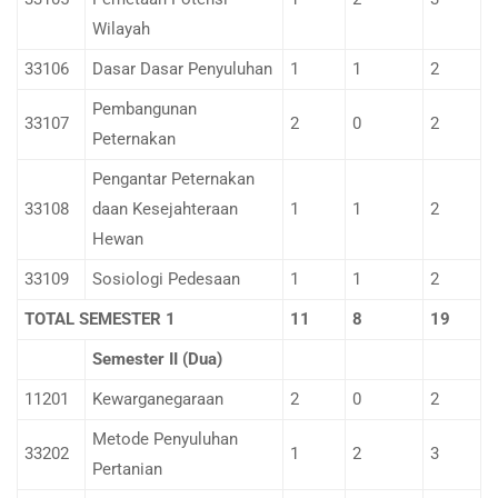
Wilayah
33106
Dasar Dasar Penyuluhan
1
1
2
Pembangunan
33107
2
0
2
Peternakan
Pengantar Peternakan
33108
daan Kesejahteraan
1
1
2
Hewan
33109
Sosiologi Pedesaan
1
1
2
TOTAL SEMESTER 1
11
8
19
Semester II (Dua)
11201
Kewarganegaraan
2
0
2
Metode Penyuluhan
33202
1
2
3
Pertanian