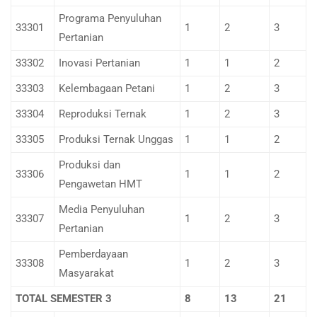
Programa Penyuluhan
33301
1
2
3
Pertanian
33302
Inovasi Pertanian
1
1
2
33303
Kelembagaan Petani
1
2
3
33304
Reproduksi Ternak
1
2
3
33305
Produksi Ternak Unggas
1
1
2
Produksi dan
33306
1
1
2
Pengawetan HMT
Media Penyuluhan
33307
1
2
3
Pertanian
Pemberdayaan
33308
1
2
3
Masyarakat
TOTAL SEMESTER 3
8
13
21