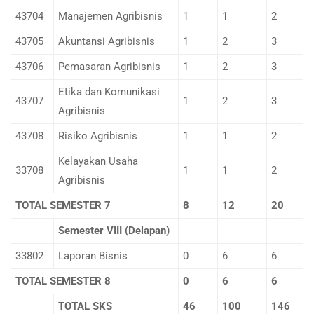
43704
Manajemen Agribisnis
1
1
2
43705
Akuntansi Agribisnis
1
2
3
43706
Pemasaran Agribisnis
1
2
3
Etika dan Komunikasi
43707
1
2
3
Agribisnis
43708
Risiko Agribisnis
1
1
2
Kelayakan Usaha
33708
1
1
2
Agribisnis
TOTAL SEMESTER 7
8
1
2
2
0
Semester VIII (Delapan)
33802
Laporan Bisnis
0
6
6
TOTAL SEMESTER 8
0
6
6
TOTAL SKS
4
6
100
146