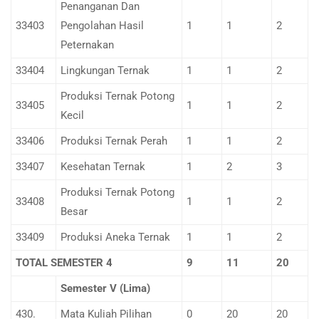
Penanganan Dan
33403
Pengolahan Hasil
1
1
2
Peternakan
33404
Lingkungan Ternak
1
1
2
Produksi Ternak Potong
33405
1
1
2
Kecil
33406
Produksi Ternak Perah
1
1
2
33407
Kesehatan Ternak
1
2
3
Produksi Ternak Potong
33408
1
1
2
Besar
33409
Produksi Aneka Ternak
1
1
2
TOTAL SEMESTER 4
9
11
20
Semester V (Lima)
430.
Mata Kuliah Pilihan
0
20
20