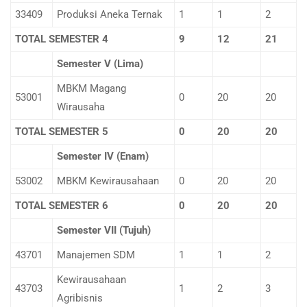
33409
Produksi Aneka Ternak
1
1
2
TOTAL SEMESTER 4
9
1
2
2
1
Semester V (Lima)
MBKM Magang
53001
0
20
20
Wirausaha
TOTAL SEMESTER 5
0
20
20
Semester IV (Enam)
53002
MBKM Kewirausahaan
0
20
20
TOTAL SEMESTER 6
0
20
20
Semester VII (Tujuh)
43701
Manajemen SDM
1
1
2
Kewirausahaan
43703
1
2
3
Agribisnis