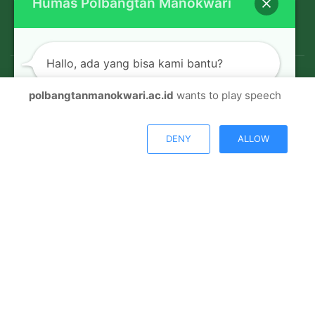
Humas Polbangtan Manokwari
Hallo, ada yang bisa kami bantu?
polbangtanmanokwari.ac.id
wants to play speech
© Copyright 2026, All Rights Reserved |
Polbangtan
Open chat
Manokwari
DENY
ALLOW
Facebook
Twitter
Youtube
Instagram