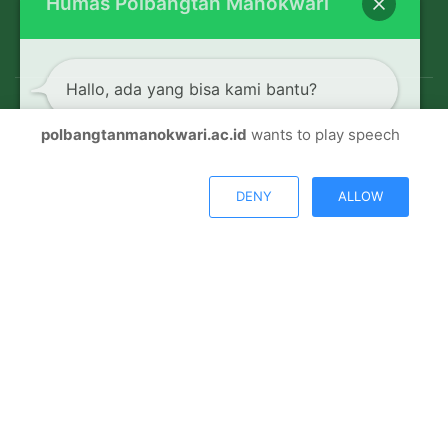
Humas Polbangtan Manokwari
Hallo, ada yang bisa kami bantu?
polbangtanmanokwari.ac.id
wants to play speech
© Copyright 2026, All Rights Reserved |
Polbangtan
Open chat
Manokwari
DENY
ALLOW
Facebook
Twitter
Youtube
Instagram