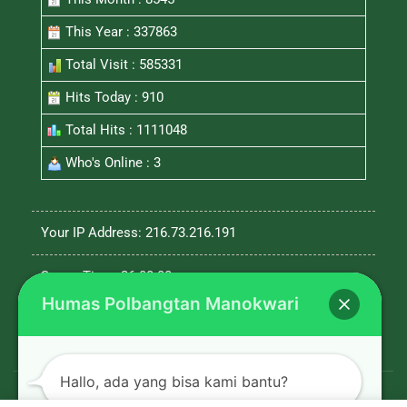
This Year : 337863
Total Visit : 585331
Hits Today : 910
Total Hits : 1111048
Who's Online : 3
Your IP Address: 216.73.216.191
Server Time: 26-08-08
Humas Polbangtan Manokwari
Hallo, ada yang bisa kami bantu?