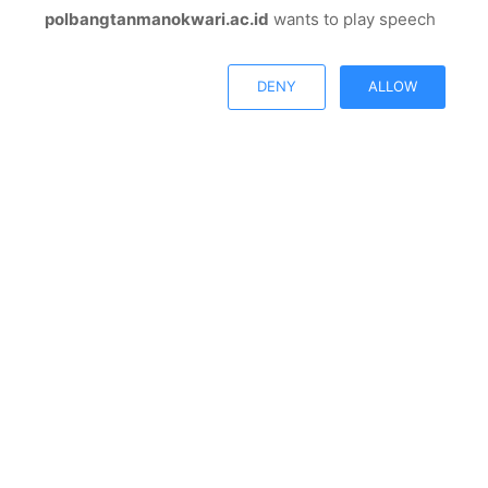
polbangtanmanokwari.ac.id
wants to play speech
© Copyright 2026, All Rights Reserved |
Polbangtan
Open chat
Manokwari
DENY
ALLOW
Facebook
Twitter
Youtube
Instagram