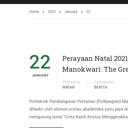
Home
2022
January
22
22
Perayaan Natal 20
Manokwari: The Grea
JANUARY
Posted by
Categories
IMRAN
BERITA
Politeknik Pembangunan Pertanian (Polbangtan) Ma
dihadiri oleh elemen sivitas akademika yaitu para 
mengusung tema “Cinta Kasih Kristus Menggerakka