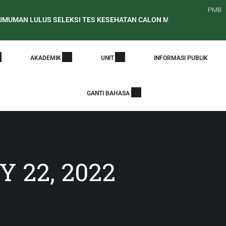
PMB
 LULUS SELEKSI TES KESEHATAN CALON MAHASISWA BARU JALU
 Periode Awal Pelaporan PDDikti
PENELUSURAN ALUMNI STPP
AKADEMIK
UNIT
INFORMASI PUBLIK
GANTI BAHASA
 22, 2022