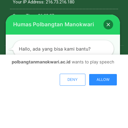
Your IP Address: 216.73.216.180
Server Time: 26-08-07
Humas Polbangtan Manokwari
Hallo, ada yang bisa kami bantu?
polbangtanmanokwari.ac.id
wants to play speech
© Copyright 2026, All Rights Reserved |
Polbangtan
Open chat
Manokwari
DENY
ALLOW
Facebook
Twitter
Youtube
Instagram