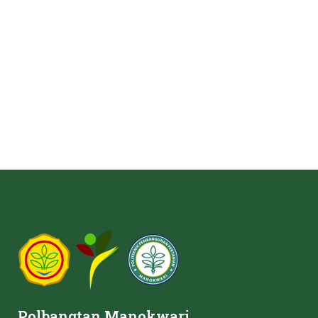
Polbangtan Manokwari