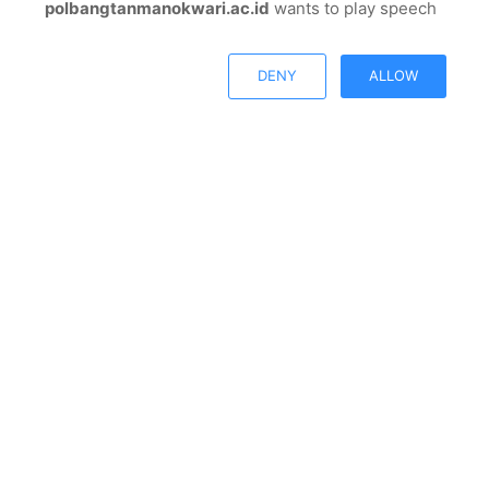
polbangtanmanokwari.ac.id
wants to play speech
© Copyright 2026, All Rights Reserved |
Polbangtan
Open chat
Manokwari
DENY
ALLOW
Facebook
Twitter
Youtube
Instagram