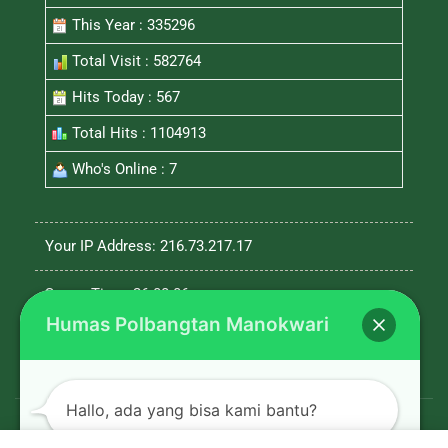
This Year : 335296
Total Visit : 582764
Hits Today : 567
Total Hits : 1104913
Who's Online : 7
Your IP Address: 216.73.217.17
Server Time: 26-08-06
Humas Polbangtan Manokwari
Hallo, ada yang bisa kami bantu?