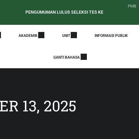
PMB
PENGUMUMAN LULUS SELEKSI TES KESEHATAN CALON MAHAS
Surat Edaran Periode Awal Pelaporan PDDikti
PENELUSUR
AKADEMIK
UNIT
INFORMASI PUBLIK
GANTI BAHASA
R 13, 2025