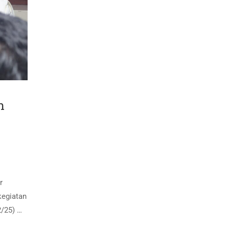
n
r
kegiatan
/25) …