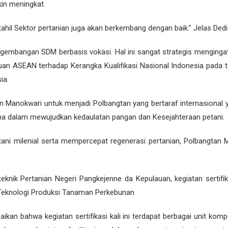
kin meningkat.
AN SELEKSI WAWANCARA CALON MAHASISWA BARU JALUR PRESTAS
ahil Sektor pertanian juga akan berkembang dengan baik.” Jelas Dedi
EKSI ADMINISTRASI CAMABA JALUR KERJASAMA POLBANGTAN MANO
mbangan SDM berbasis vokasi. Hal ini sangat strategis mengingat
EKSI ADMINISTRASI CAMABA JALUR TUGAS BELAJAR DAN PRESTASI
an ASEAN terhadap Kerangka Kualifikasi Nasional Indonesia pada 
EKSI TES KESEHATAN CAMABA JALUR UMUM POLBANGTAN MANOKWAR
ia.
AAN SELEKSI PEMERIKSAAN KESEHATAN PMB JALUR UMUM POLITEK
n Manokwari untuk menjadi Polbangtan yang bertaraf internasional y
LEKSI WAWANCARA CAMABA JALUR UMUM POLBANGTAN MANOKWARI 
saha dalam mewujudkan kedaulatan pangan dan Kesejahteraan petani.
AAN SELEKSI WAWANCARA CALON MAHASISWA BARU JALUR UMUM P
ani milenial serta mempercepat regenerasi pertanian, Polbangtan
ULUS SELEKSI CAT CALON MAHASISWA BARU JALUR UMUM POLBAN
AAN UJIAN SELEKSI CAT CALON MAHASISWA BARU JALUR UMUM PO
eknik Pertanian Negeri Pangkejenne da Kepulauan, kegiatan sertifik
 Teknologi Produksi Tanaman Perkebunan
ULUS SELEKSI ADMINISTRASI CALON MAHASISWA BARU JALUR UM
EKSI TES KESEHATAN CAMABA JALUR UNDANGAN SMK-PP DAN MITR
n bahwa kegiatan sertifikasi kali ini terdapat berbagai unit kompet