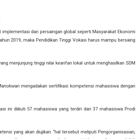
I, TUGAS BELAJAR, DAN KERJASAMA POLITEKNIK PEMBANGUNAN P
.
KWARI T.A 2025/2026
 implementasi dari persaingan global seperti Masyarakat Ekonomi
 POLBANGTAN MANOKWARI T.A 2025/2026
tahun 2019, maka Pendidikan Tinggi Vokasi harus mampu bersaing
I T.A 2025/2026
NIK PEMBANGUNAN PERTANIAN (POLBANGTAN) MANOKWARI TAHUN 
ang menjunjung tinggi nilai kearifan lokal untuk menghasilkan SDM
T.A 2025/2026
OLITEKNIK PEMBANGUNAN PERTANIAN (POLBANGTAN) MANOKWARI 
 Manokwari mengadakan sertifikasi kompetensi mahasiswa dengan
GTAN MANOKWARI TAHUN AKADEMIK 2025/2026
LBANGTAN MANOKWARI TAHUN AKADEMIK 2024/2025
asi ini diikuti 57 mahasiswa yang terdiri dari 37 mahasiswa Prodi
UM POLBANGTAN MANOKWARI TAHUN AKADEMIK 2025/2026
A POLBANGTAN MANOKWARI T.A 2025/2026
ensi yang akan diujikan. “hal tersebut meliputi Pengorganisasian,