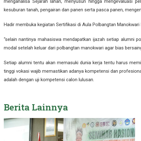
menganalisa Sejarah lahan, menyusun hingga mengevaluasi pel
PENGUMUMAN PELAKSAN
kesuburan tanah, pengairan dan panen serta pasca panen, mengend
PENGUMUMAN LULUS SE
Hadir membuka kegiatan Sertifikasi di Aula Polbangtan Manokwar
PENGUMUMAN PELAKSAN
“selain nantinya mahasiswa mendapatkan ijazah setiap alumni pol
PENGUMUMAN LULUS SEL
modal setelah keluar dari polbangtan manokwari agar bias bersaing 
PENGARAHAN REKOGNISI
Setiap alumni tentu akan memasuki dunia kerja tentu harus memil
PENGUMUMAN DAFTAR PE
tinggi vokasi wajib memastikan adanya kompetensi dan profesionali
adalah dengan uji kompetensi calon lulusan.
PENGUMUMAN SK. PENE
PENGUMUMAN LULUS TES
Berita
Lainnya
PENGUMUMAN PELAKSANA
PENGUMUMAN PESERTA L
PELAKSANAAN SELEKSI 