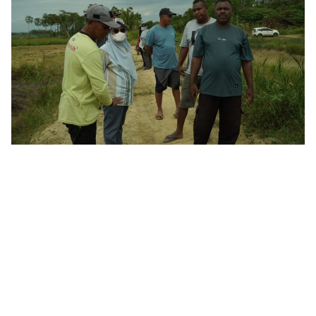
EKSI ADMINISTRASI CALON MAHASISWA BARU JALUR UNDANGAN, T
EKSI PEMERIKSAAN KESEHATAN DAN FISIK CALON MAHASISWA BAR
LEKSI WAWANCARA CALON MAHASISWA BARU JALUR UNDANGAN DAN 
LEKSI WAWANCARA CALON MAHASISWA BARU JALUR UMUM POLITEKN
 WAWANCARA CALON MAHASISWA BARU JALUR UNDANGAN DAN TUGAS
 WAWANCARA CALON MAHASISWA BARU JALUR UMUM POLITEKNIK PE
EKSI CAT CAMABA JALUR UMUM POLBANGTAN MANOKWARI T.A 2024
AAN DAN JADWAL UJIAN CAT POLBANGTAN MANOKWARI T.A 2024/2
INISTRASI CAMABA JALUR UNDANGAN DAN TUGAS BELAJAR POLITE
INISTRASI CAMABA JALUR UMUM POLITEKNIK PEMBANGUNAN PERT
 KESEHATAN DAN REGISTRASI ULANG CAMABA JALUR POSKM T.A 20
HATAN CAMABA JALUR POSKM POLBANGTAN MANOKWARI T.A 2023/