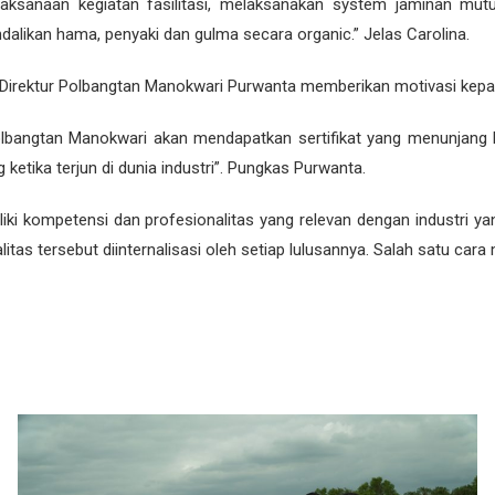
aksanaan kegiatan fasilitasi, melaksanakan system jaminan mut
AAN SELEKSI PEMERIKSAAN KESEHATAN PMB JALUR UNDANGAN SM
alikan hama, penyaki dan gulma secara organic.” Jelas Carolina.
LEKSI WAWANCARA CAMABA JALUR UNDANGAN SMK-PP DAN MITRA 
i Direktur Polbangtan Manokwari Purwanta memberikan motivasi kep
AAN SELEKSI WAWANCARA PMB JALUR UNDANGAN SMK-PP DAN MI
bangtan Manokwari akan mendapatkan sertifikat yang menunjang berd
EKSI ADMINISTRASI CAMABA JALUR UNDANGAN SMK-PP DAN MITRA
ketika terjun di dunia industri”. Pungkas Purwanta.
 PEMBELAJARAN LAMPAU (RPL) TAHUN AKADEMIK 2024 / 2025
iki kompetensi dan profesionalitas yang relevan dengan industri y
SERTA LULUS SELEKSI PENERIMAAN MAHASISWA BARU MELALUI RE
tas tersebut diinternalisasi oleh setiap lulusannya. Salah satu ca
TAPAN MAHASISWA BARU RPL POLITEKNIK PEMBANGUNAN PERTANIA
 KESEHATAN CALON MAHASISWA BARU JALUR UNDANGAN, TUGAS BE
AN PEMERIKSAAN KESEHATAN, PSIKOLOGI DAN FISIK CAMABA JALU
ULUS SELEKSI WAWANCARA CAMABA JALUR UNDANGAN, TUGAS BELA
WAWANCARA CALON MAHASISWA BARU JALUR UNDANGAN, TUGAS BEL