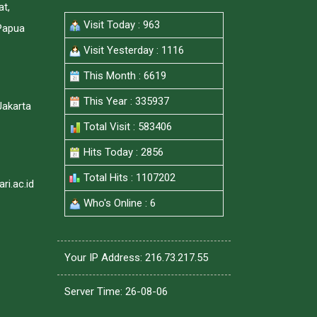
at,
ELAJAR POLBANGTAN MANOKWARI T.A 2023/2024
Visit Today : 963
Papua
Visit Yesterday : 1116
JAR POLBANGTAN MANOKWARI T.A 2023/2024
This Month : 6619
DAN LANJUT KE PEMERIKSAAN KESEHATAN POLBANGTAN MANOKWAR
This Year : 335937
Jakarta
OLBANGTAN MANOKWARI T.A 2023/2024
Total Visit : 583406
LBANGTAN MANOKWARI T.A 2023/2024
Hits Today : 2856
NGTAN MANOKWARI TAHUN AKADEMIK 2023/2024
Total Hits : 1107202
i.ac.id
Who's Online : 6
EKNIK PEMBANGUNAN PERTANIAN (POLBANGTAN) MANOKWARI TAHUN
EMIK 2022/2023
Your IP Address: 216.73.217.55
TEKNIK PEMBANGUNAN PERTANIAN (POLBANGTAN) MANOKWARI TAHU
Server Time: 26-08-06
ITEKNIK PEMBANGUNAN PERTANIAN (POLBANGTAN) MANOKWARI TA