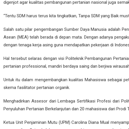
digenjot agar kualitas pembangunan pertanian nasional juga sema
PENGUMUMAN PELAKSANA
“Tentu SDM harus terus kita tingkatkan, Tanpa SDM yang Baik must
PENGUMUMAN LULUS SEL
Salah satu pilar pengembangan Sumber Daya Manusia adalah Penge
PENGUMUMAN LULUS SEL
Asean (MEA) telah berada di depan mata. Dengan adanya pengaku
PENGUMUMAN LULUS SEL
dengan tenaga kerja asing guna mendapatkan pekerjaan di Indones
PENGUMUMAN PELAKSAN
Hal tersebut selaras dengan visi Politeknik Pembangunan Pertania
PENGUMUMAN LULUS SE
pertanian professional, mandiri berdaya saing dan berjiwa wirau
PENGUMUMAN PELAKSAN
Untuk itu dalam mengembangkan kualitas Mahasiswa sebagai pet
skema fasilitator pertanian organik.
PENGUMUMAN PESERTA L
PENGUMUMAN PELAKSAN
Menghadirkan Assesor dari Lembaga Sertifikasi Profesi dari Polit
Penyuluhan Pertanian Berkelanjutan dan 20 mahasiswa dari Prodi
PENGUMUMAN PESERTA L
PENGUMUMAN LULUS SEL
Ketua Unit Penjaminan Mutu (UPM) Carolina Diana Mual menyampaika