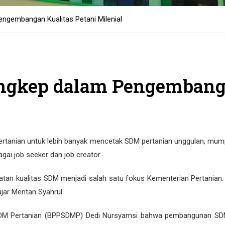
AN TES KESEHATAN JALUR UNDANGAN SMK BINAAN, DAN ANAK PE
ngembangan Kualitas Petani Milenial
EKSI WAWANCARA CALON MAHASISWA BARU JALUR UNDANGAN SMK 
ULUS SELEKSI ADMINISTRASI CALON MAHASISWA BARU JALUR PRES
AAN WAWANCARA CALON MAHASISWA BARU JALUR UNDANGAN SMK B
angkep dalam Pengembanga
EKSI ADMINISTRASI CALON MAHASISWA BARU JALUR UNDANGAN SM
a Hasil Asesmen Mahasiswa Baru RPL Polbangtan Manokwari Tahun A
ahasiswa Baru Rekognisi Pembelajaran Lampau Politeknik Pembangun
tanian untuk lebih banyak mencetak SDM pertanian unggulan, mump
agai job seeker dan job creator.
UAN KONEKSI AKSES INTERNET
EKSI TES KESEHATAN CAMABA JALUR TUGAS BELAJAR, PRESTASI, 
tan kualitas SDM menjadi salah satu fokus Kementerian Pertanian.
ujar Mentan Syahrul.
AN SELEKSI PEMERIKSAAN KESEHATAN PMB JALUR TUGAS BELAJAR
M Pertanian (BPPSDMP) Dedi Nursyamsi bahwa pembangunan SDM 
EKSI WAWANCARA CAMABA JALUR TUGAS BELAJAR, PRESTASI, DAN