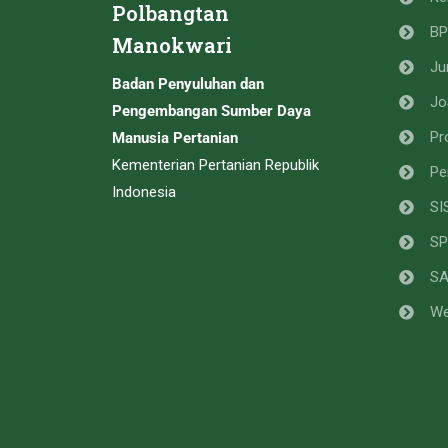
Polbangtan
B
PENGUMUMAN REVISI LU
Manokwari
Ju
PENGUMUMAN PENUNDAA
Badan Penyuluhan dan
Jo
Pengembangan Sumber Daya
PENGUMUMAN LULUS SE
Pr
Manusia Pertanian
PENGUMUMAN PELAKSAN
Kementerian Pertanian Republik
Pe
Indonesia
JADWAL TES WAWANCAR
SI
PENGUMUMAN LULUS SEL
SP
LELANG NON EKSEKUSI 
S
We
PENETAPAN MAHASISWA 
PENGUMUMAN CADANGAN
PENGUMUMAN LULUS SEL
PENGUMUMAN LULUS SE