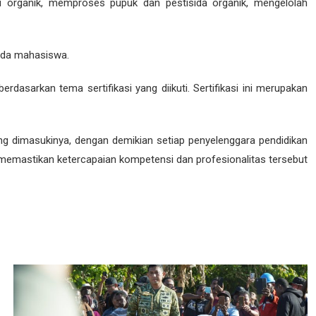
u organik, memproses pupuk dan pestisida organik, mengelolah
K-PP DAN MITRA
POLBANGTAN MANOKWARI T.A 2025/2026
ada mahasiswa.
TRA
asarkan tema sertifikasi yang diikuti. Sertifikasi ini merupakan
 POLBANGTAN MANOKWARI T.A 2025/2026
ang dimasukinya, dengan demikian setiap penyelenggara pendidikan
KOGNISI PEMBELAJARAN LAMPAU (RPL) GELOMBANG II POLITEKNIK
ra memastikan ketercapaian kompetensi dan profesionalitas tersebut
N (POLBANGTAN) MANOKWARI TAHUN AKADEMIK 2024/2025
LAJAR, KERJASAMA DAN PRESTASI GELOMBANG II POLITEKNIK PE
R UNDANGAN, TUGAS BELAJAR, KERJASAMA DAN PRESTASI GELOMBA
JAR, KERJASAMA DAN PRESTASI GELOMBANG II POLBANGTAN MANOK
AJAR, KERJASAMA DAN PRESTASI GELOMBANG II POLBANGTAN MANO