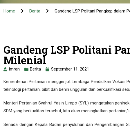
PENGUMUMAN PELAKSANA
Home
Berita
Gandeng LSP Politani Pangkep dalam Pe
PENGUMUMAN LULUS SEL
PENGUMUMAN PESERTA L
PENGUMUMAN PELAKSAN
Gandeng LSP Politani P
Milenial
PENGUMUMAN LULUS SEL
Pengumuman Berita Acar
imran
Berita
September 11, 2021
Pembukaan Penerimaan M
Kementerian Pertanian menggenjot Lembaga Pendidikan Vokasi Per
teknologi pertanian, bibit dan benih unggulan dan berkualifikasi seb
PEMBERITAHUAN GANGG
PENGUMUMAN LULUS SEL
Menteri Pertanian Syahrul Yasin Limpo (SYL) mengatakan peningka
SDM yang berkualitas tersebut, kita akan meningkatkan pertanian,”
PENGUMUMAN PELAKSANA
Senada dengan Kepala Badan penyuluhan dan Pengembangan SD
PENGUMUMAN LULUS SEL