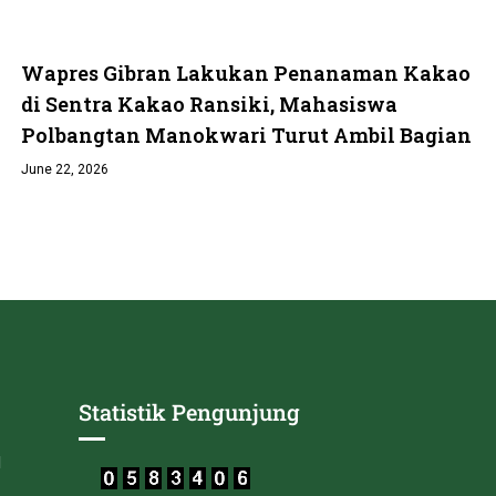
4
Wapres Gibran Lakukan Penanaman Kakao
023/2024
di Sentra Kakao Ransiki, Mahasiswa
Polbangtan Manokwari Turut Ambil Bagian
I T.A 2023/2024
June 22, 2026
AN MANOKWARI T.A 2023/2024
024
NOKWARI T.A 2023/2024
4
/2024
LUR UMUM POLITEKNIK PEMBANGUNAN PERTANIAN (POLBANGTAN) MA
Statistik Pengunjung
ANIAN MANOKWARI T.A 2023/2024
I
N MANOKWARI T.A 2023/2024