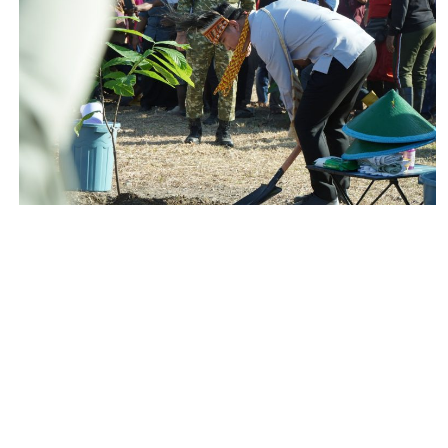
UGAS BELAJAR, KERJASAMA DAN PRESTASI POLITEKNIK PEMBANGUN
U JALUR TUGAS BELAJAR, UNDANGAN, DAN JALUR UMUM POLITEKNI
TUGAS BELAJAR POLITEKNIK PEMBANGUNAN PERTANIAN (POLBANGT
IK PEMBANGUNAN PERTANIAN (POLBANGTAN) MANOKWARI T.A 202
 BELAJAR POLITEKNIK PEMBANGUNAN PERTANIAN (POLBANGTAN) 
MBANGUNAN PERTANIAN (POLBANGTAN) MANOKWARI TAHUN AKADEM
/2025
025
KNIK PEMBANGUNAN PERTANIAN MANOKWARI T.A 2024/2025
ANIAN MANOKWARI T.A 2024/2025
23/2024
2024