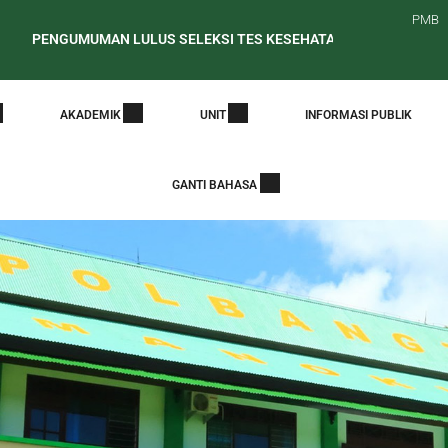
PMB
UMUMAN LULUS SELEKSI TES KESEHATAN CALON MAHASISWA BAR
t Edaran Periode Awal Pelaporan PDDikti
PENELUSURAN ALUMN
AKADEMIK
UNIT
INFORMASI PUBLIK
GANTI BAHASA