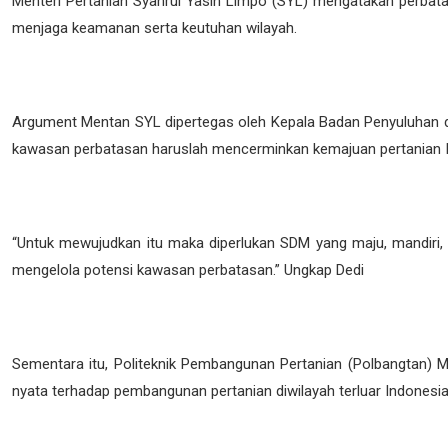
Menteri Pertanian Syahrul Yasin Limpo (SYL) mengatakan perba
menjaga keamanan serta keutuhan wilayah.
Argument Mentan SYL dipertegas oleh Kepala Badan Penyuluhan 
kawasan perbatasan haruslah mencerminkan kemajuan pertanian I
“Untuk mewujudkan itu maka diperlukan SDM yang maju, mandiri
mengelola potensi kawasan perbatasan.” Ungkap Dedi
Sementara itu, Politeknik Pembangunan Pertanian (Polbangtan) M
nyata terhadap pembangunan pertanian diwilayah terluar Indonesia