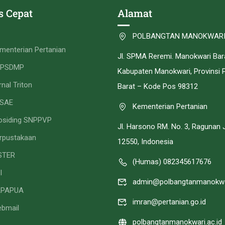
s Cepat
Alamat
POLBANGTAN MANOKWAR
menterian Pertanian
Jl. SPMA Reremi. Manokwari Bar
PPSDMP
Kabupaten Manokwari, Provinsi 
rnal Triton
Barat – Kode Pos 98312
SAE
Kementerian Pertanian
osiding SNPPVP
Jl. Harsono RM. No. 3, Ragunan 
rpustakaan
12550, Indonesia
STER
(Humas) 082345617676
I
admin@polbangtanmanokwar
APAPUA
imran@pertanian.go.id
bmail
polbangtanmanokwari.ac.id