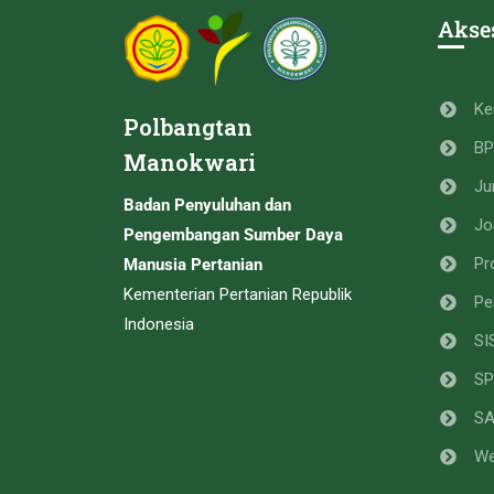
Akse
Ke
Polbangtan
B
Manokwari
Ju
Badan Penyuluhan dan
Jo
Pengembangan Sumber Daya
Pr
Manusia Pertanian
Kementerian Pertanian Republik
Pe
Indonesia
SI
SP
S
We