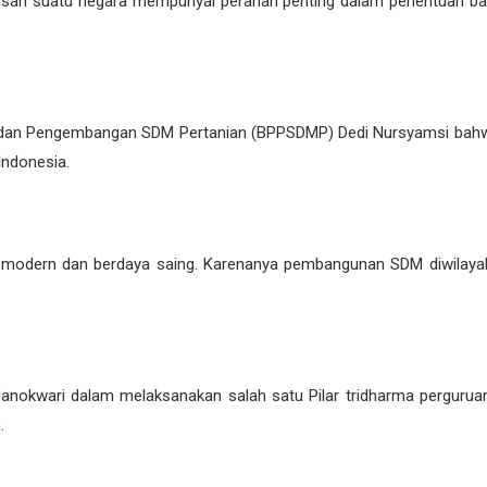
tasan suatu negara mempunyai peranan penting dalam penentuan ba
dan Pengembangan SDM Pertanian (BPPSDMP) Dedi Nursyamsi bahwa
ndonesia.
, modern dan berdaya saing. Karenanya pembangunan SDM diwilaya
anokwari dalam melaksanakan salah satu Pilar tridharma perguruan
.