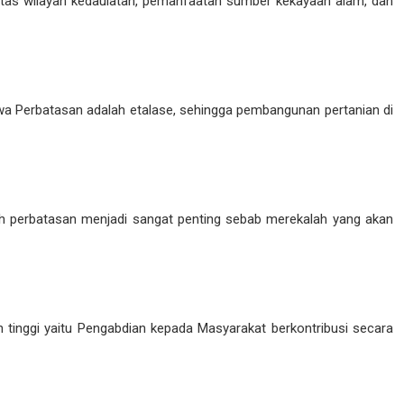
tas wilayah kedaulatan, pemanfaatan sumber kekayaan alam, dan
 Perbatasan adalah etalase, sehingga pembangunan pertanian di
h perbatasan menjadi sangat penting sebab merekalah yang akan
 tinggi yaitu Pengabdian kepada Masyarakat berkontribusi secara