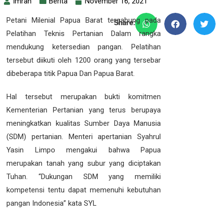
imran
Berita
November 16, 2021
Petani Milenial Papua Barat tergabung pada
Share:
Pelatihan Teknis Pertanian Dalam rangka
mendukung ketersedian pangan. Pelatihan
tersebut diikuti oleh 1200 orang yang tersebar
dibeberapa titik Papua Dan Papua Barat.
Hal tersebut merupakan bukti komitmen
Kementerian Pertanian yang terus berupaya
meningkatkan kualitas Sumber Daya Manusia
(SDM) pertanian. Menteri apertanian Syahrul
Yasin Limpo mengakui bahwa Papua
merupakan tanah yang subur yang diciptakan
Tuhan. “Dukungan SDM yang memiliki
kompetensi tentu dapat memenuhi kebutuhan
pangan Indonesia” kata SYL