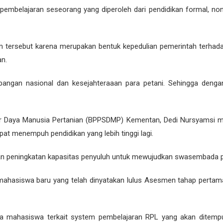
mbelajaran seseorang yang diperoleh dari pendidikan formal, non
 tersebut karena merupakan bentuk kepedulian pemerintah terhad
an.
angan nasional dan kesejahteraaan para petani. Sehingga denga
aya Manusia Pertanian (BPPSDMP) Kementan, Dedi Nursyamsi meng
pat menempuh pendidikan yang lebih tinggi lagi.
kan peningkatan kapasitas penyuluh untuk mewujudkan swasembada p
ahasiswa baru yang telah dinyatakan lulus Asesmen tahap pertama.
ahasiswa terkait system pembelajaran RPL yang akan ditempuh 