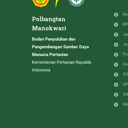
Ke
Polbangtan
B
Manokwari
Ju
Badan Penyuluhan dan
Jo
Pengembangan Sumber Daya
Pr
Manusia Pertanian
Kementerian Pertanian Republik
Pe
Indonesia
SI
SP
S
We