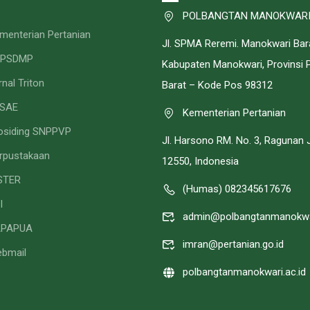
POLBANGTAN MANOKWAR
menterian Pertanian
Jl. SPMA Reremi. Manokwari Bar
PPSDMP
Kabupaten Manokwari, Provinsi 
rnal Triton
Barat – Kode Pos 98312
SAE
Kementerian Pertanian
osiding SNPPVP
Jl. Harsono RM. No. 3, Ragunan 
rpustakaan
12550, Indonesia
STER
(Humas) 082345617676
I
admin@polbangtanmanokwar
APAPUA
imran@pertanian.go.id
bmail
polbangtanmanokwari.ac.id