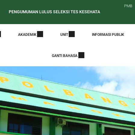
PMB
GUMUMAN LULUS SELEKSI TES KESEHATAN CALON MAHASISWA BAR
t Edaran Periode Awal Pelaporan PDDikti
PENELUSURAN ALUM
AKADEMIK
UNIT
INFORMASI PUBLIK
GANTI BAHASA