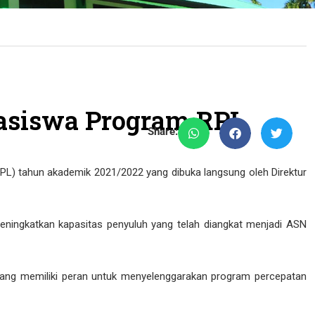
asiswa Program RPL
Share:
L) tahun akademik 2021/2022 yang dibuka langsung oleh Direktur
ningkatkan kapasitas penyuluh yang telah diangkat menjadi ASN
yang memiliki peran untuk menyelenggarakan program percepatan