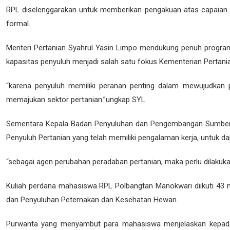
RPL diselenggarakan untuk memberikan pengakuan atas capaian pe
formal.
Menteri Pertanian Syahrul Yasin Limpo mendukung penuh program
kapasitas penyuluh menjadi salah satu fokus Kementerian Pertani
“karena penyuluh memiliki peranan penting dalam mewujudkan p
memajukan sektor pertanian.”ungkap SYL
Sementara Kepala Badan Penyuluhan dan Pengembangan Sumber D
Penyuluh Pertanian yang telah memiliki pengalaman kerja, untuk da
“sebagai agen perubahan peradaban pertanian, maka perlu dilaku
Kuliah perdana mahasiswa RPL Polbangtan Manokwari diikuti 43 m
dan Penyuluhan Peternakan dan Kesehatan Hewan.
Purwanta yang menyambut para mahasiswa menjelaskan kepada m