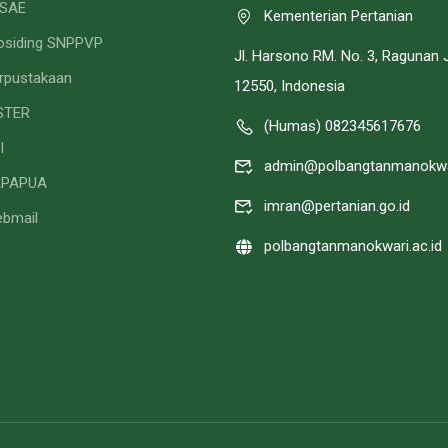
SAE
Kementerian Pertanian
osiding SNPPVP
Jl. Harsono RM. No. 3, Ragunan 
rpustakaan
12550, Indonesia
STER
(Humas) 082345617676
I
admin@polbangtanmanokwar
APAPUA
imran@pertanian.go.id
bmail
polbangtanmanokwari.ac.id