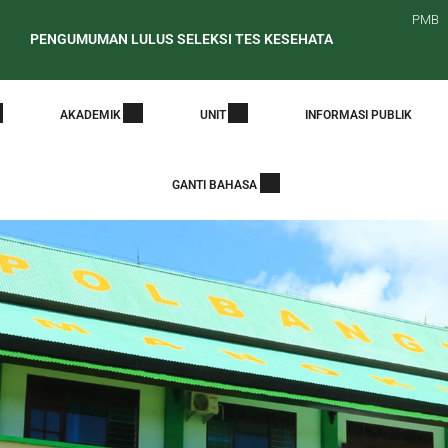
PMB
NGUMUMAN LULUS SELEKSI TES KESEHATAN CALON MAHASISWA BA
at Edaran Periode Awal Pelaporan PDDikti
PENELUSURAN ALUM
AKADEMIK
UNIT
INFORMASI PUBLIK
GANTI BAHASA