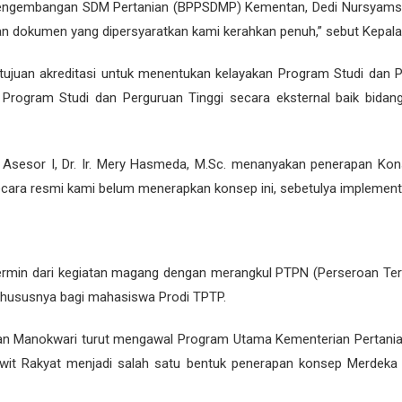
Pengembangan SDM Pertanian (BPPSDMP) Kementan, Dedi Nursyamsi m
apan dokumen yang dipersyaratkan kami kerahkan penuh,” sebut Kep
tujuan akreditasi untuk menentukan kelayakan Program Studi dan P
tu Program Studi dan Perguruan Tinggi secara eksternal baik bi
Asesor I, Dr. Ir. Mery Hasmeda, M.Sc. menanyakan penerapan Kons
ara resmi kami belum menerapkan konsep ini, sebetulya implementas
ermin dari kegiatan magang dengan merangkul PTPN (Perseroan Te
 khususnya bagi mahasiswa Prodi TPTP.
tan Manokwari turut mengawal Program Utama Kementerian Pertania
wit Rakyat menjadi salah satu bentuk penerapan konsep Merdeka 