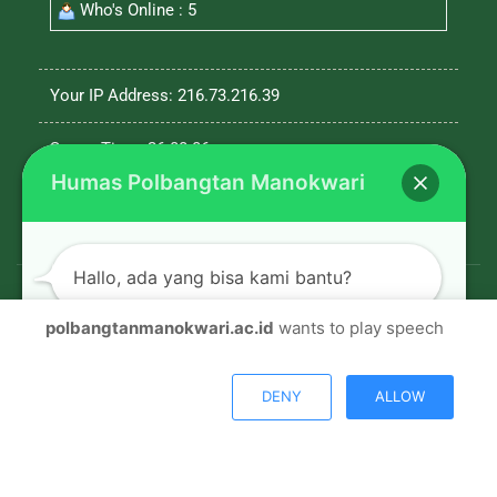
Who's Online : 5
Your IP Address: 216.73.216.39
Server Time: 26-08-06
Humas Polbangtan Manokwari
Hallo, ada yang bisa kami bantu?
polbangtanmanokwari.ac.id
wants to play speech
© Copyright 2026, All Rights Reserved |
Polbangtan
Open chat
Manokwari
DENY
ALLOW
Facebook
Twitter
Youtube
Instagram