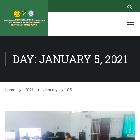
DAY: JANUARY 5, 2021
Home
2021
January
05