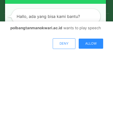
Hallo, ada yang bisa kami bantu?
polbangtanmanokwari.ac.id
wants to play speech
© Copyright 2026, All Rights Reserved |
Polbangtan
Open chat
Manokwari
DENY
ALLOW
Facebook
Twitter
Youtube
Instagram