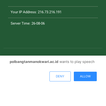
Your IP Address: 216.73.216.191
Server Time: 26-08-06
polbangtanmanokwari.ac.id
wants to play speech
© Copyright 2026, All Rights Reserved |
Polbangtan
Manokwari
DENY
ALLOW
Facebook
Twitter
Youtube
Instagram