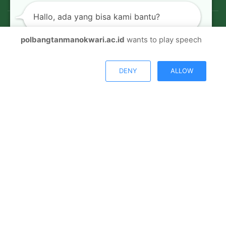
Hallo, ada yang bisa kami bantu?
polbangtanmanokwari.ac.id
wants to play speech
© Copyright 2026, All Rights Reserved |
Polbangtan
Open chat
Manokwari
DENY
ALLOW
Facebook
Twitter
Youtube
Instagram