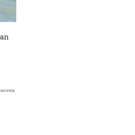
tan
hasiswa