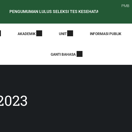
PMB
GUMUMAN LULUS SELEKSI TES KESEHATAN CALON MAHASISWA BA
at Edaran Periode Awal Pelaporan PDDikti
PENELUSURAN ALUM
AKADEMIK
UNIT
INFORMASI PUBLIK
GANTI BAHASA
2023