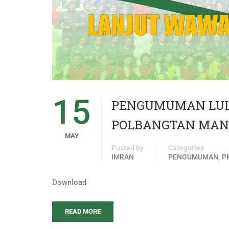
15
PENGUMUMAN LUL
POLBANGTAN MANO
MAY
Posted by
Categories
,
IMRAN
PENGUMUMAN
P
Download
READ MORE