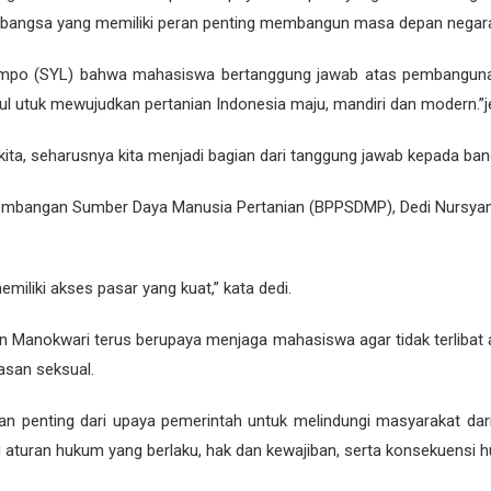
s bangsa yang memiliki peran penting membangun masa depan negar
 Limpo (SYL) bahwa mahasiswa bertanggung jawab atas pembangun
utuk mewujudkan pertanian Indonesia maju, mandiri dan modern.”j
gkah kita, seharusnya kita menjadi bagian dari tanggung jawab kepada ba
embangan Sumber Daya Manusia Pertanian (BPPSDMP), Dedi Nursya
miliki akses pasar yang kuat,” kata dedi.
 Manokwari terus berupaya menjaga mahasiswa agar tidak terlibat at
asan seksual.
 penting dari upaya pemerintah untuk melindungi masyarakat dari
aturan hukum yang berlaku, hak dan kewajiban, serta konsekuensi h