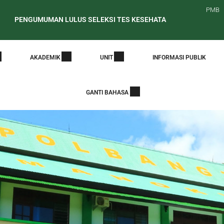
PMB
UMAN LULUS SELEKSI TES KESEHATAN CALON MAHASISWA BARU 
daran Periode Awal Pelaporan PDDikti
PENELUSURAN ALUMNI 
AKADEMIK
UNIT
INFORMASI PUBLIK
GANTI BAHASA