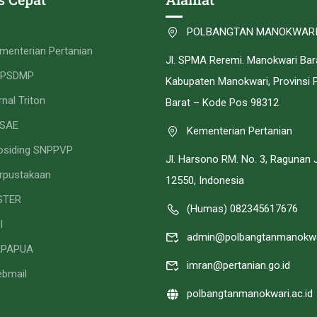
POLBANGTAN MANOKWAR
menterian Pertanian
Jl. SPMA Reremi. Manokwari Bar
PPSDMP
Kabupaten Manokwari, Provinsi 
rnal Triton
Barat – Kode Pos 98312
SAE
Kementerian Pertanian
osiding SNPPVP
Jl. Harsono RM. No. 3, Ragunan 
rpustakaan
12550, Indonesia
STER
(Humas) 082345617676
I
admin@polbangtanmanokwar
APAPUA
imran@pertanian.go.id
bmail
polbangtanmanokwari.ac.id