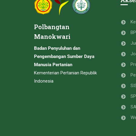
Ke
Polbangtan
B
Manokwari
Ju
Badan Penyuluhan dan
Jo
Pengembangan Sumber Daya
Pr
Manusia Pertanian
Kementerian Pertanian Republik
Pe
Indonesia
SI
SP
S
We