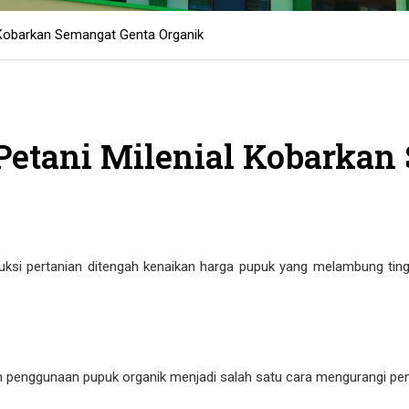
l Kobarkan Semangat Genta Organik
Petani Milenial Kobarkan
i pertanian ditengah kenaikan harga pupuk yang melambung tingg
n penggunaan pupuk organik menjadi salah satu cara mengurangi pe