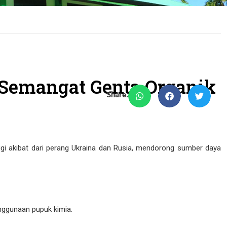
 Semangat Genta Organik
Share:
i akibat dari perang Ukraina dan Rusia, mendorong sumber daya
nggunaan pupuk kimia.