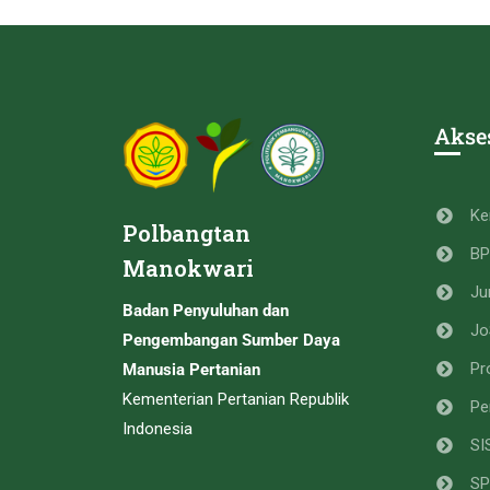
Akse
Ke
Polbangtan
B
Manokwari
Ju
Badan Penyuluhan dan
Jo
Pengembangan Sumber Daya
Pr
Manusia Pertanian
Kementerian Pertanian Republik
Pe
Indonesia
SI
SP