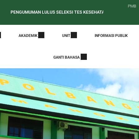
PMB
GUMUMAN LULUS SELEKSI TES KESEHATAN CALON MAHASISWA BA
t Edaran Periode Awal Pelaporan PDDikti
PENELUSURAN ALUM
AKADEMIK
UNIT
INFORMASI PUBLIK
GANTI BAHASA