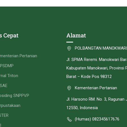
s Cepat
Alamat
POLBANGTAN MANOKWAR
menterian Pertanian
Jl. SPMA Reremi. Manokwari Bar
PPSDMP
Kabupaten Manokwari, Provinsi 
rnal Triton
Barat – Kode Pos 98312
SAE
Kementerian Pertanian
osiding SNPPVP
Jl. Harsono RM. No. 3, Ragunan 
rpustakaan
12550, Indonesia
STER
(Humas) 082345617676
I