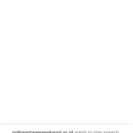
Humas Polbangtan Manokwari
Hallo, ada yang bisa kami bantu?
polbangtanmanokwari.ac.id
wants to play speech