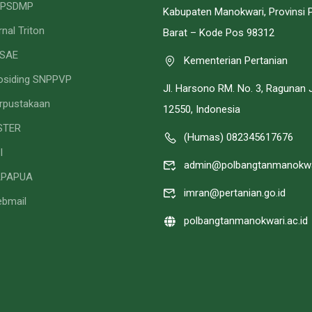
PPSDMP
Kabupaten Manokwari, Provinsi 
rnal Triton
Barat – Kode Pos 98312
SAE
Kementerian Pertanian
osiding SNPPVP
Jl. Harsono RM. No. 3, Ragunan 
rpustakaan
12550, Indonesia
STER
(Humas) 082345617676
I
admin@polbangtanmanokwar
APAPUA
imran@pertanian.go.id
bmail
polbangtanmanokwari.ac.id