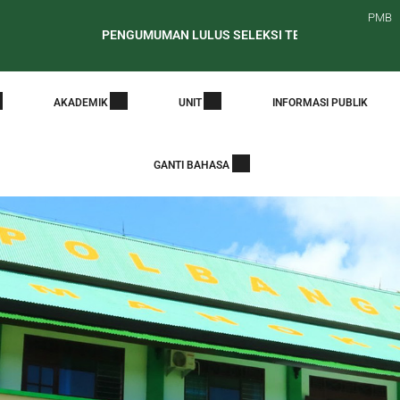
PMB
PENGUMUMAN LULUS SELEKSI TES KESEHATAN CALON M
Surat Edaran Periode Awal Pelaporan PDDikti
PENE
AKADEMIK
UNIT
INFORMASI PUBLIK
GANTI BAHASA