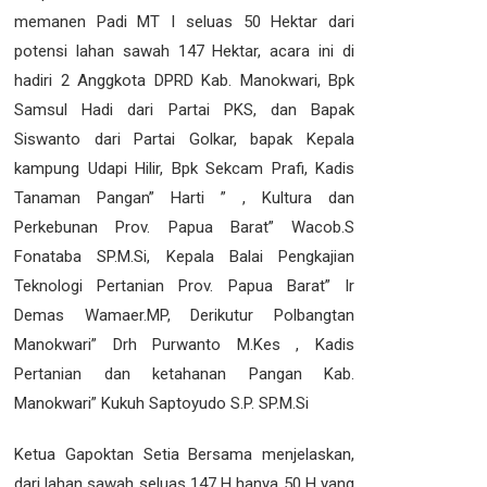
memanen Padi MT I seluas 50 Hektar dari
potensi lahan sawah 147 Hektar, acara ini di
hadiri 2 Anggkota DPRD Kab. Manokwari, Bpk
Samsul Hadi dari Partai PKS, dan Bapak
Siswanto dari Partai Golkar, bapak Kepala
kampung Udapi Hilir, Bpk Sekcam Prafi, Kadis
Tanaman Pangan” Harti ” , Kultura dan
Perkebunan Prov. Papua Barat” Wacob.S
Fonataba SP.M.Si, Kepala Balai Pengkajian
Teknologi Pertanian Prov. Papua Barat” Ir
Demas Wamaer.MP, Derikutur Polbangtan
Manokwari” Drh Purwanto M.Kes , Kadis
Pertanian dan ketahanan Pangan Kab.
Manokwari” Kukuh Saptoyudo S.P. SP.M.Si
Ketua Gapoktan Setia Bersama menjelaskan,
dari lahan sawah seluas 147 H hanya 50 H yang