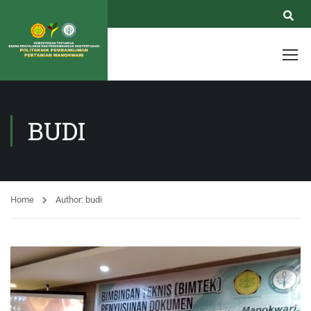
BUDI
Home
Author: budi