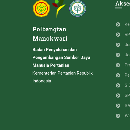
Akse
Ke
Polbangtan
B
Manokwari
Ju
Badan Penyuluhan dan
Jo
Pengembangan Sumber Daya
Pr
Manusia Pertanian
Kementerian Pertanian Republik
Pe
Indonesia
SI
SP
S
We