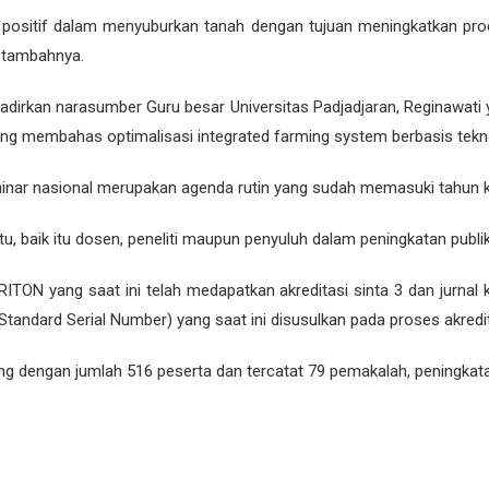
 positif dalam menyuburkan tanah dengan tujuan meningkatkan pro
” tambahnya.
adirkan narasumber Guru besar Universitas Padjadjaran, Reginawa
ang membahas optimalisasi integrated farming system berbasis tekno
ar nasional merupakan agenda rutin yang sudah memasuki tahun ke
u, baik itu dosen, peneliti maupun penyuluh dalam peningkatan publi
TRITON yang saat ini telah medapatkan akreditasi sinta 3 dan jurna
Standard Serial Number) yang saat ini disusulkan pada proses akred
sung dengan jumlah 516 peserta dan tercatat 79 pemakalah, peningkat