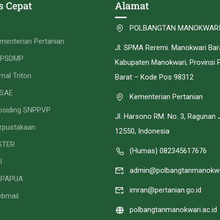
s Cepat
Alamat
POLBANGTAN MANOKWAR
menterian Pertanian
Jl. SPMA Reremi. Manokwari Bar
PPSDMP
Kabupaten Manokwari, Provinsi 
rnal Triton
Barat – Kode Pos 98312
SAE
Kementerian Pertanian
osiding SNPPVP
Jl. Harsono RM. No. 3, Ragunan 
rpustakaan
12550, Indonesia
STER
(Humas) 082345617676
I
admin@polbangtanmanokwar
APAPUA
imran@pertanian.go.id
bmail
polbangtanmanokwari.ac.id