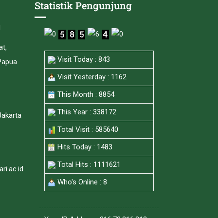
Statistik Pengunjung
I
at,
Visit Today : 843
Papua
Visit Yesterday : 1162
This Month : 8854
This Year : 338172
Jakarta
Total Visit : 585640
Hits Today : 1483
Total Hits : 1111621
i.ac.id
Who's Online : 8