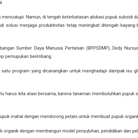
l
 mencukupi. Namun, di tengah keterbatasan alokasi pupuk subsidi da
i solusi menjaga produktivitas tetap meningkat ditengah bayang-b
bangan Sumber Daya Manusia Pertanian (BPPSDMP), Dedy Nursya
ep pemupukan berimbang.
h satu program yang dicanangkan untuk menghadapi dampak isu glo
 itu harus kita atasi bersama, karena tanaman membutuhkan pupuk s
asi pupuk mahal dengan mendorong petani untuk membuat pupuk organi
puk organik dengan membangun model penyuluhan, pendidikan dan pela