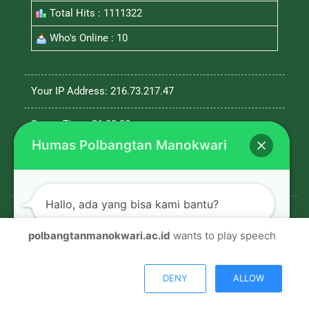
Total Hits : 1111322
Who's Online : 10
Your IP Address: 216.73.217.47
Server Time: 26-08-08
Humas Polbangtan Manokwari
Hallo, ada yang bisa kami bantu?
polbangtanmanokwari.ac.id
wants to play speech
© Copyright 2026, All Rights Reserved |
Polbangtan
Open chat
Manokwari
DENY
ALLOW
Facebook
Twitter
Youtube